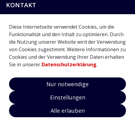
KONTAKT
Sie haben Fragen oder möchten
einen Termin vereinbaren?
Diese Internetseite verwendet Cookies, um die
Funktionalität und den Inhalt zu optimieren. Durch
0381 3371892
8
die Nutzung unserer Website wird der Verwendung
0174 4980623
von Cookies zugestimmt. Weitere Informationen zu
info@finanzierungen-leasing.de
Cookies und der Verwendung Ihrer Daten erhalten
Sie in unserer
Datenschutzerklärung
.
ÖFFNUNGSZEITEN
Nur notwendige
Hier finden Sie unsere Öffnungszeiten.
Einstellungen
Wir begrüßen Sie von
:
Alle erlauben
Mo – Fr: 08.00 – 18.00 Uhr
sowie nach Vereinbarung
Anfrage senden